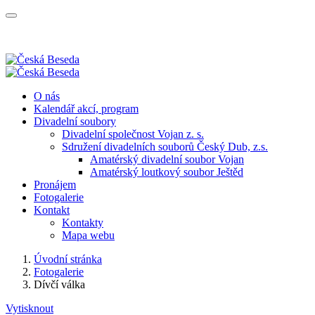
O nás
Kalendář akcí, program
Divadelní soubory
Divadelní společnost Vojan z. s.
Sdružení divadelních souborů Český Dub, z.s.
Amatérský divadelní soubor Vojan
Amatérský loutkový soubor Ještěd
Pronájem
Fotogalerie
Kontakt
Kontakty
Mapa webu
Úvodní stránka
Fotogalerie
Dívčí válka
Vytisknout