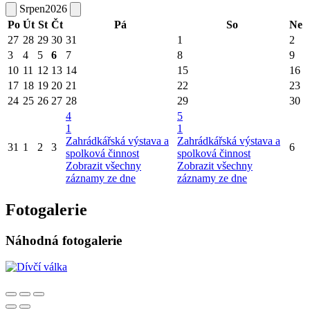
Srpen
2026
Po
Út
St
Čt
Pá
So
Ne
27
28
29
30
31
1
2
3
4
5
6
7
8
9
10
11
12
13
14
15
16
17
18
19
20
21
22
23
24
25
26
27
28
29
30
4
5
1
1
Zahrádkářská výstava a
Zahrádkářská výstava a
31
1
2
3
6
spolková činnost
spolková činnost
Zobrazit všechny
Zobrazit všechny
záznamy ze dne
záznamy ze dne
Fotogalerie
Náhodná fotogalerie