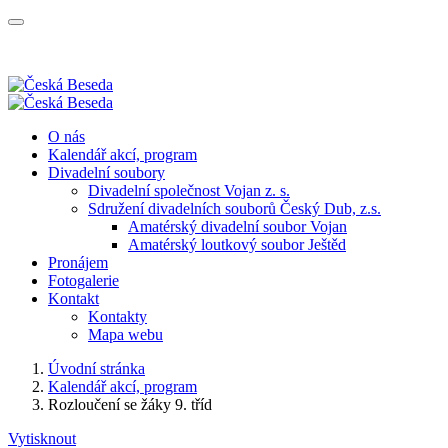
O nás
Kalendář akcí, program
Divadelní soubory
Divadelní společnost Vojan z. s.
Sdružení divadelních souborů Český Dub, z.s.
Amatérský divadelní soubor Vojan
Amatérský loutkový soubor Ještěd
Pronájem
Fotogalerie
Kontakt
Kontakty
Mapa webu
Úvodní stránka
Kalendář akcí, program
Rozloučení se žáky 9. tříd
Vytisknout