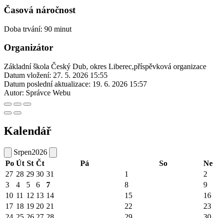
Časová náročnost
Doba trvání: 90 minut
Organizátor
Základní škola Český Dub, okres Liberec,příspěvková organizace
Datum vložení:
27. 5. 2026 15:55
Datum poslední aktualizace:
19. 6. 2026 15:57
Autor:
Správce Webu
Kalendář
Srpen
2026
Po
Út
St
Čt
Pá
So
Ne
27
28
29
30
31
1
2
3
4
5
6
7
8
9
10
11
12
13
14
15
16
17
18
19
20
21
22
23
24
25
26
27
28
29
30